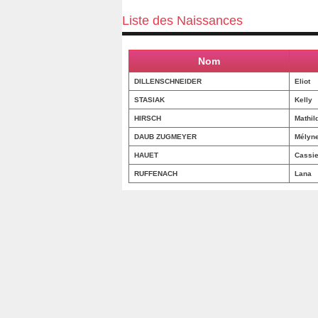
Liste des Naissances
Nom
DILLENSCHNEIDER
Eliot
STASIAK
Kelly
HIRSCH
Mathil
DAUB ZUGMEYER
Mélyn
HAUET
Cassi
RUFFENACH
Lana